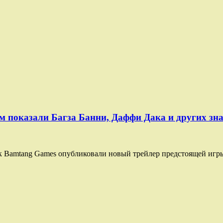
ем показали Багза Банни, Даффи Дака и других з
к Bamtang Games опубликовали новый трейлер предстоящей игры L