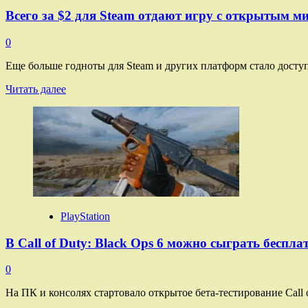
Всего за $2 для Steam отдают игру с открытым 
0
Еще больше годноты для Steam и других платформ стало доступ
Прочитать
Читать далее
больше
о
Всего
за
$2
для
Steam
отдают
игру
с
PlayStation
открытым
миром,
В Call of Duty: Black Ops 6 можно сыграть бесп
которую
называют
0
«польской
GTA
На ПК и консолях стартовало открытое бета-тестирование Call of
про