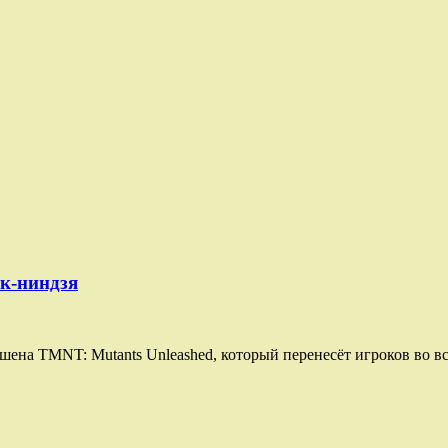
к-ниндзя
кшена TMNT: Mutants Unleashed, который перенесёт игроков во 