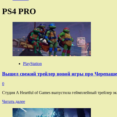
PS4 PRO
PlayStation
Вышел свежий трейлер новой игры про Черепаше
0
Студия A Heartful of Games выпустила геймплейный трейлер э
Прочитать
Читать далее
больше
о
Вышел