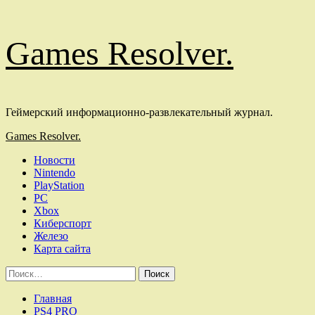
Перейти
Games Resolver.
к
содержимому
Геймерский информационно-развлекательный журнал.
Основное
Games Resolver.
меню
Новости
Nintendo
PlayStation
PC
Xbox
Киберспорт
Железо
Карта сайта
Найти:
Главная
PS4 PRO