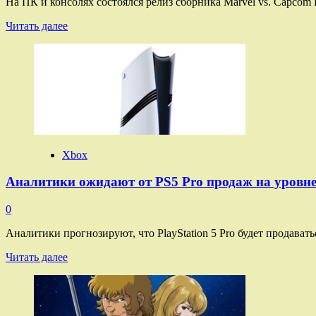
На ПК и консолях состоялся релиз сборника Marvel vs. Capcom Figh
1999
года
Прочитать
Читать далее
больше
о
Состоялся
релиз
сборника
Marvel
vs.
Capcom
Fighting
Collection:
Xbox
Arcade
Classics
Аналитики ожидают от PS5 Pro продаж на уровне
0
Аналитики прогнозируют, что PlayStation 5 Pro будет продаватьс
Прочитать
Читать далее
больше
о
Аналитики
ожидают