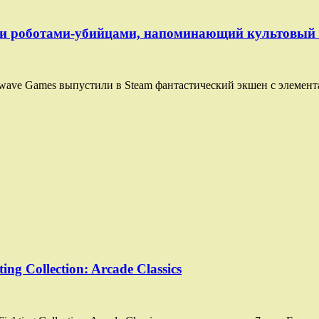
м и роботами-убийцами, напоминающий культовый 
ewave Games выпустили в Steam фантастический экшен с элементам
g Collection: Arcade Classics