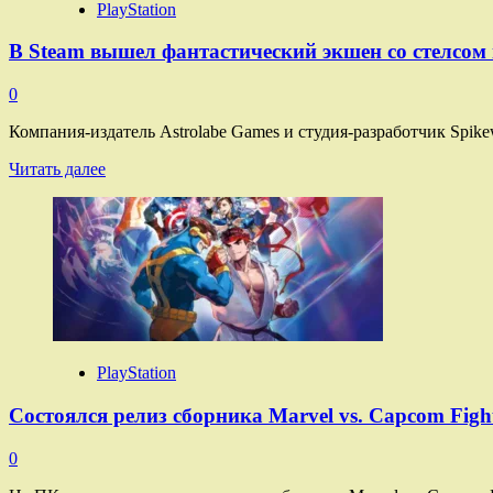
RPG
PlayStation
2022
года
В Steam вышел фантастический экшен со стелсо
с
открытым
0
миром
и
Компания-издатель Astrolabe Games и студия-разработчик Spik
очень
положительными
Прочитать
Читать далее
отзывами
больше
—
о
распродажа
В
Steam
вышел
фантастический
экшен
со
стелсом
и
PlayStation
роботами-
убийцами,
Состоялся релиз сборника Marvel vs. Capcom Fightin
напоминающий
культовый
0
фильм
«Вирус»