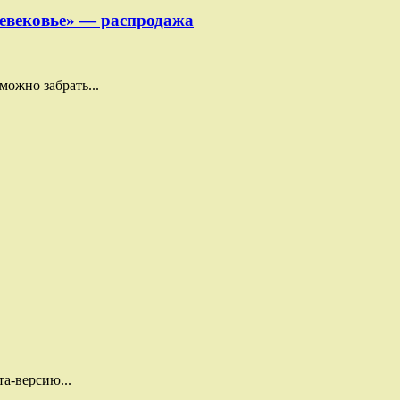
невековье» — распродажа
ожно забрать...
та-версию...