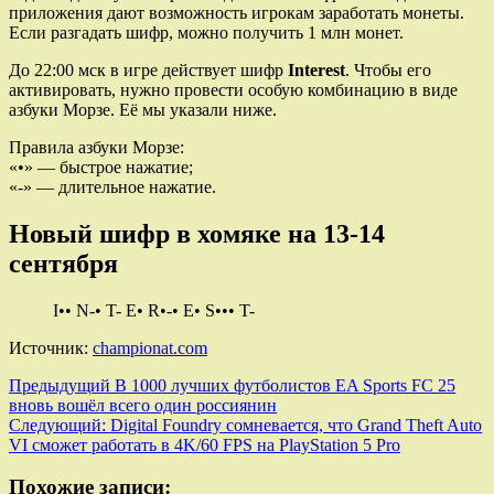
приложения дают возможность игрокам заработать монеты.
Если разгадать шифр, можно получить 1 млн монет.
До 22:00 мск в игре действует шифр
Interest
. Чтобы его
активировать, нужно провести особую комбинацию в виде
азбуки Морзе. Её мы указали ниже.
Правила азбуки Морзе:
«•» — быстрое нажатие;
«-» — длительное нажатие.
Новый шифр в хомяке на 13-14
сентября
I•• N-• T- E• R•-• E• S••• T-
Источник:
championat.com
Навигация
Предыдущий
В 1000 лучших футболистов EA Sports FC 25
вновь вошёл всего один россиянин
записи
Следующий:
Digital Foundry сомневается, что Grand Theft Auto
VI сможет работать в 4K/60 FPS на PlayStation 5 Pro
Похожие записи: