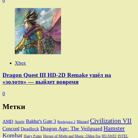
0
Xbox
Dragon Quest III HD-2D Remake ушёл на
«золото» — выйдет вовремя
0
Метки
Civilization VII
Baldur's Gate 3
AMD
Apple
Blizzard
Beetlejuice 2
Hamster
Dragon Age: The Veilguard
Concord
Deadlock
Kombat
Harry Potter
Heroes of Might and Magic: Olden Era
HUAWEI
INTEL