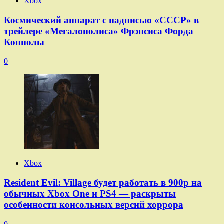
Xbox
Космический аппарат с надписью «СССР» в
трейлере «Мегалополиса» Фрэнсиса Форда
Копполы
0
Xbox
Resident Evil: Village будет работать в 900p на
обычных Xbox One и PS4 — раскрыты
особенности консольных версий хоррора