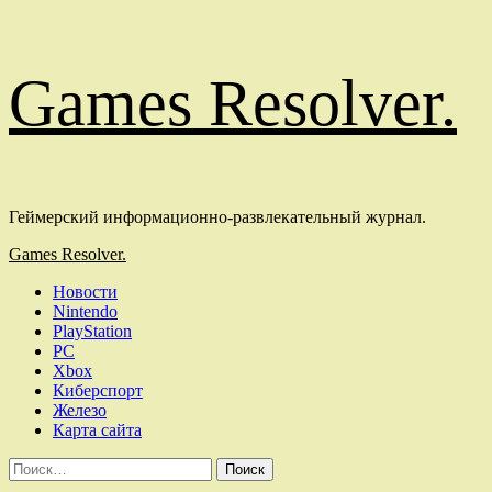
Перейти
Games Resolver.
к
содержимому
Геймерский информационно-развлекательный журнал.
Основное
Games Resolver.
меню
Новости
Nintendo
PlayStation
PC
Xbox
Киберспорт
Железо
Карта сайта
Найти: