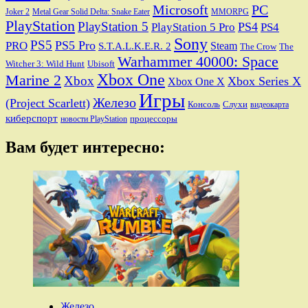
Microsoft
PC
Joker 2
Metal Gear Solid Delta: Snake Eater
MMORPG
PlayStation
PlayStation 5
PS4
PlayStation 5 Pro
PS4
Sony
PS5
PS5 Pro
PRO
Steam
S.T.A.L.K.E.R. 2
The Crow
The
Warhammer 40000: Space
Ubisoft
Witcher 3: Wild Hunt
Xbox One
Marine 2
Xbox
Xbox Series X
Xbox One X
Игры
Железо
(Project Scarlett)
Консоль
Слухи
видеокарта
киберспорт
процессоры
новости PlayStation
Вам будет интересно:
Железо