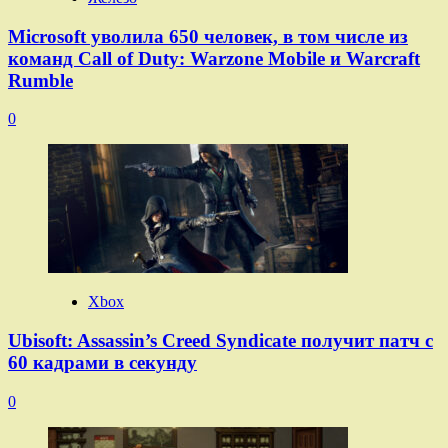
Microsoft уволила 650 человек, в том числе из
команд Call of Duty: Warzone Mobile и Warcraft
Rumble
0
Xbox
Ubisoft: Assassin’s Creed Syndicate получит патч с
60 кадрами в секунду
0