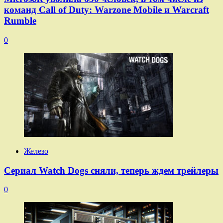
команд Call of Duty: Warzone Mobile и Warcraft
Rumble
0
Железо
Сериал Watch Dogs сняли, теперь ждем трейлеры
0