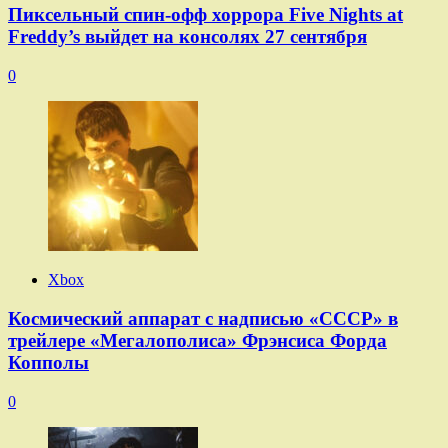
Пиксельный спин-офф хоррора Five Nights at
Freddy’s выйдет на консолях 27 сентября
0
Xbox
Космический аппарат с надписью «СССР» в
трейлере «Мегалополиса» Фрэнсиса Форда
Копполы
0