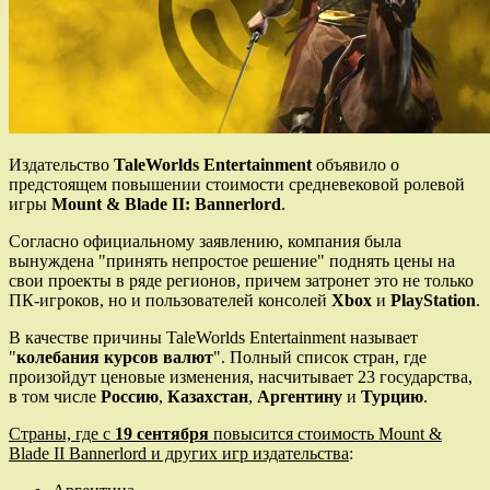
Издательство
TaleWorlds Entertainment
объявило о
предстоящем повышении стоимости средневековой ролевой
игры
Mount & Blade II: Bannerlord
.
Согласно официальному заявлению, компания была
вынуждена "принять непростое решение" поднять цены на
свои проекты в ряде регионов, причем затронет это не только
ПК-игроков, но и пользователей консолей
Xbox
и
PlayStation
.
В качестве причины TaleWorlds Entertainment называет
"
колебания курсов валют
". Полный список стран, где
произойдут ценовые изменения, насчитывает 23 государства,
в том числе
Россию
,
Казахстан
,
Аргентину
и
Турцию
.
Страны, где с
19 сентября
повысится стоимость Mount &
Blade II Bannerlord и других игр издательства
: