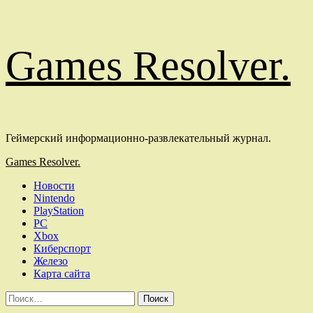
Перейти
Games Resolver.
к
содержимому
Геймерский информационно-развлекательный журнал.
Основное
Games Resolver.
меню
Новости
Nintendo
PlayStation
PC
Xbox
Киберспорт
Железо
Карта сайта
Найти: