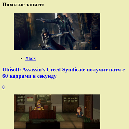
Похожие записи:
Xbox
Ubisoft: Assassin’s Creed Syndicate получит патч с
60 кадрами в секунду
0