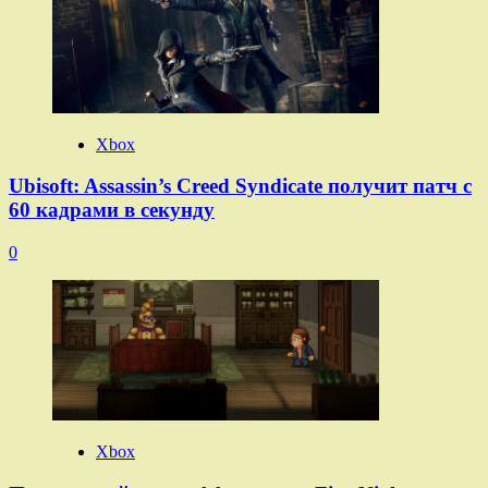
Xbox
Ubisoft: Assassin’s Creed Syndicate получит патч с
60 кадрами в секунду
0
Xbox