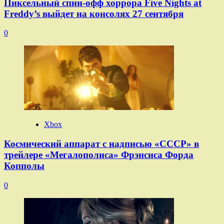
Пиксельный спин-офф хоррора Five Nights at
Freddy’s выйдет на консолях 27 сентября
0
Xbox
Космический аппарат с надписью «СССР» в
трейлере «Мегалополиса» Фрэнсиса Форда
Копполы
0