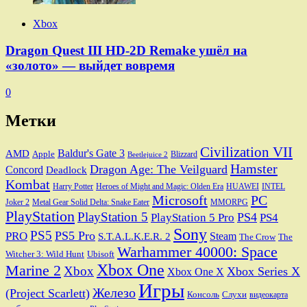
Xbox
Dragon Quest III HD-2D Remake ушёл на
«золото» — выйдет вовремя
0
Метки
Civilization VII
Baldur's Gate 3
AMD
Apple
Blizzard
Beetlejuice 2
Hamster
Dragon Age: The Veilguard
Concord
Deadlock
Kombat
Harry Potter
Heroes of Might and Magic: Olden Era
HUAWEI
INTEL
Microsoft
PC
Joker 2
Metal Gear Solid Delta: Snake Eater
MMORPG
PlayStation
PlayStation 5
PS4
PlayStation 5 Pro
PS4
Sony
PS5
PS5 Pro
PRO
Steam
S.T.A.L.K.E.R. 2
The Crow
The
Warhammer 40000: Space
Ubisoft
Witcher 3: Wild Hunt
Xbox One
Marine 2
Xbox
Xbox Series X
Xbox One X
Игры
Железо
(Project Scarlett)
Консоль
Слухи
видеокарта