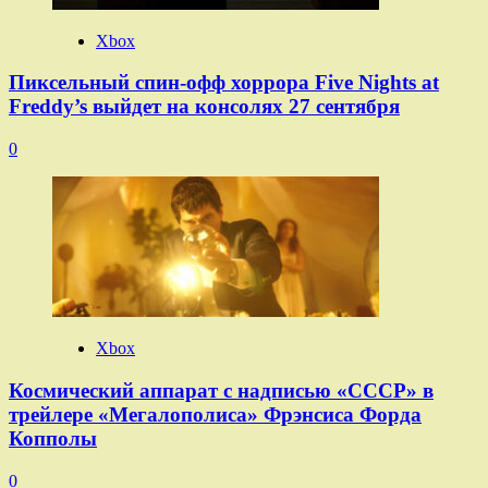
Xbox
Пиксельный спин-офф хоррора Five Nights at
Freddy’s выйдет на консолях 27 сентября
0
Xbox
Космический аппарат с надписью «СССР» в
трейлере «Мегалополиса» Фрэнсиса Форда
Копполы
0