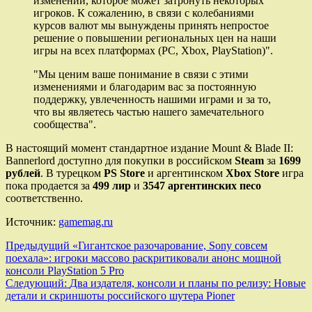
изменении, которое может затронуть некоторых
игроков. К сожалению, в связи с колебаниями
курсов валют мы вынуждены принять непростое
решение о повышении региональных цен на наши
игры на всех платформах (PC, Xbox, PlayStation)".
"Мы ценим ваше понимание в связи с этими
изменениями и благодарим вас за постоянную
поддержку, увлеченность нашими играми и за то,
что вы являетесь частью нашего замечательного
сообщества".
В настоящий момент стандартное издание Mount & Blade II:
Bannerlord доступно для покупки в российском
Steam
за
1699
рублей
. В турецком
PS Store
и аргентинском
Xbox Store
игра
пока продается за
499 лир
и
3547 аргентинских песо
соответственно.
Источник:
gamemag.ru
Навигация
Предыдущий
«Гигантское разочарование, Sony совсем
поехала»: игроки массово раскритиковали анонс мощной
записи
консоли PlayStation 5 Pro
Следующий:
Два издателя, консоли и планы по релизу: Новые
детали и скриншоты российского шутера Pioner